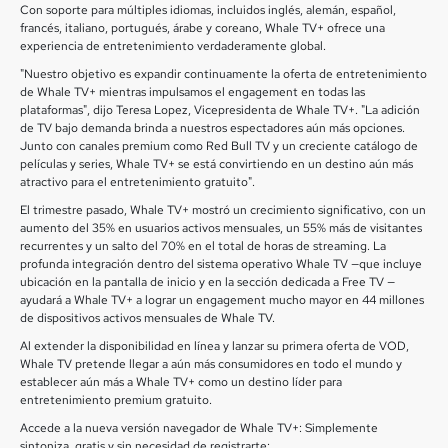
Con soporte para múltiples idiomas, incluidos inglés, alemán, español,
francés, italiano, portugués, árabe y coreano, Whale TV+ ofrece una
experiencia de entretenimiento verdaderamente global.
"Nuestro objetivo es expandir continuamente la oferta de entretenimiento
de Whale TV+ mientras impulsamos el engagement en todas las
plataformas", dijo Teresa Lopez, Vicepresidenta de Whale TV+. "La adición
de TV bajo demanda brinda a nuestros espectadores aún más opciones.
Junto con canales premium como Red Bull TV y un creciente catálogo de
películas y series, Whale TV+ se está convirtiendo en un destino aún más
atractivo para el entretenimiento gratuito".
El trimestre pasado, Whale TV+ mostró un crecimiento significativo, con un
aumento del 35% en usuarios activos mensuales, un 55% más de visitantes
recurrentes y un salto del 70% en el total de horas de streaming. La
profunda integración dentro del sistema operativo Whale TV —que incluye
ubicación en la pantalla de inicio y en la sección dedicada a Free TV —
ayudará a Whale TV+ a lograr un engagement mucho mayor en 44 millones
de dispositivos activos mensuales de Whale TV.
Al extender la disponibilidad en línea y lanzar su primera oferta de VOD,
Whale TV pretende llegar a aún más consumidores en todo el mundo y
establecer aún más a Whale TV+ como un destino líder para
entretenimiento premium gratuito.
Accede a la nueva versión navegador de Whale TV+: Simplemente
sintoniza, gratis y sin necesidad de registrarte: