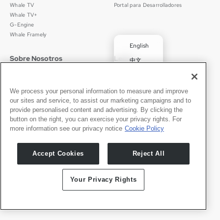
Whale TV
Portal para Desarrolladores
Whale TV+
G-Engine
Whale Framely
English
Sobre Nosotros
Legal
中文
Quiénes Somos
Política de Privacidad
Deutsch
Empleos
Términos de Uso
Português
Noticias
京ICP备11012483号-9
We process your personal information to measure and improve
our sites and service, to assist our marketing campaigns and to
Sala de Prensa
✓
Español
provide personalised content and advertising. By clicking the
button on the right, you can exercise your privacy rights. For
Contacto
Español
more information see our privacy notice
Cookie Policy
Soporte
Consultas de Prensa
Accept Cookies
Reject All
Asóciate Con Nosotros
Your Privacy Rights