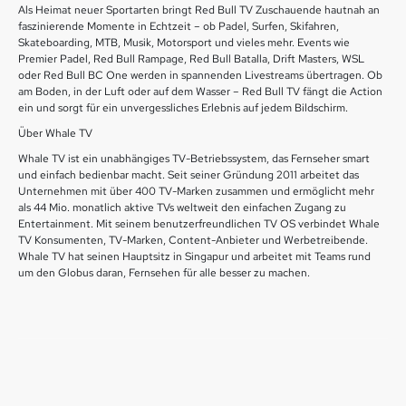
Als Heimat neuer Sportarten bringt Red Bull TV Zuschauende hautnah an
faszinierende Momente in Echtzeit – ob Padel, Surfen, Skifahren,
Skateboarding, MTB, Musik, Motorsport und vieles mehr. Events wie
Premier Padel, Red Bull Rampage, Red Bull Batalla, Drift Masters, WSL
oder Red Bull BC One werden in spannenden Livestreams übertragen. Ob
am Boden, in der Luft oder auf dem Wasser – Red Bull TV fängt die Action
ein und sorgt für ein unvergessliches Erlebnis auf jedem Bildschirm.
Über Whale TV
Whale TV ist ein unabhängiges TV-Betriebssystem, das Fernseher smart
und einfach bedienbar macht. Seit seiner Gründung 2011 arbeitet das
Unternehmen mit über 400 TV-Marken zusammen und ermöglicht mehr
als 44 Mio. monatlich aktive TVs weltweit den einfachen Zugang zu
Entertainment. Mit seinem benutzerfreundlichen TV OS verbindet Whale
TV Konsumenten, TV-Marken, Content-Anbieter und Werbetreibende.
Whale TV hat seinen Hauptsitz in Singapur und arbeitet mit Teams rund
um den Globus daran, Fernsehen für alle besser zu machen.