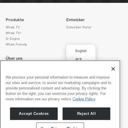
Produkte
Entwicker
Whale TV
Entwickler-Portal
Whale TV+
G-Engine
Whale Framely
English
Über uns
Legal
中文
Wer wir sind
Datenschutz
✓
Deutsch
Karriere
Nutzungsbedingungen
Português
News
京ICP备11012483号-9
We process your personal information to measure and improve
our sites and service, to assist our marketing campaigns and to
Pressebereich
Transparenzerklärung
Español
provide personalised content and advertising. By clicking the
button on the right, you can exercise your privacy rights. For
Kontakt
Deutsch
more information see our privacy notice
Cookie Policy
Support
Presseanfragen
Accept Cookies
Reject All
Partner werden