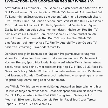
Live-Action- und Sportkanal neu auf Whale TV+
Amsterdam, 4. September 2025 – Whale TV™ gab heute den Start von Red
Bull TV auf seinem Streamingdienst Whale TV+ bekannt. Auf dem Red Bull
TV Kanal können Zuschauende die besten Action- und Sportgeschichten,
Live-Events, Filme und Serien erleben. Zum Start ist Red Bull TV auf Whale
TV+ rund um die Uhr live in Englisch, Spanisch und Deutsch verfügbar.
Zusätzlich arbeiten beide Unternehmen daran, Inhalte von Red Bull TV
bald auch im On-Demand-Bereich von Whale TV+ bereitzustellen. Ab
sofort können Zuschauende Red Bull TV kostenlos über Whale TV+
empfangen – auf ihrem Whale TV, Fire TV, Android TV oder Google TV
basierten Streaming-Player oder Smart TV.
Der Start erfolgt im Rahmen der jüngsten Programmerweiterung von
Whale TV+ mit zahlreichen neuen und spannenden Free-TV-Kanälen. Ob
Kochen, Reisen, Sport, Musik oder Natur – auf Whale TV+ ist immer etwas
dabei. Neue Kanäle sind unter anderem Hip Hop TV, INTROUBLE, Rock TV,
Newsmax & Tasty. Whale TV+ bietet Hunderte kostenlose Live-TV-Kanäle
und Tausende Stunden On-Demand-Unterhaltung – komplett gratis, ohne
Registrierung, Anmeldung oder Abonnement.
„Auf Whale TV+ bieten wir eine vielfältige Auswahl an Entertainment, hier
ist wirklich für jeden etwas dabei. Besonders spannend sind die Inhalte von
Red Bull TV, darunter die Red Bull Cliff Diving World Series, die UCI
Mountain Bike World Series oder die Premier Padel Tour“, sagt Teresa
Lopez, VP Whale TV+ bei Whale TV.